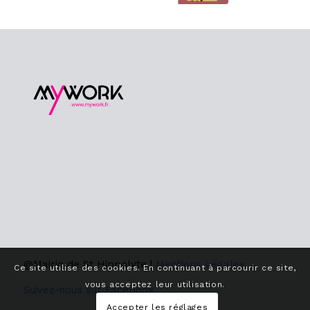
@Mairie de St Hippolyte |
Mentions Légales
Ce site utilise des cookies. En continuant à parcourir ce site,
vous acceptez leur utilisation.
Suivez-nous sur Facebook
Accepter les réglages