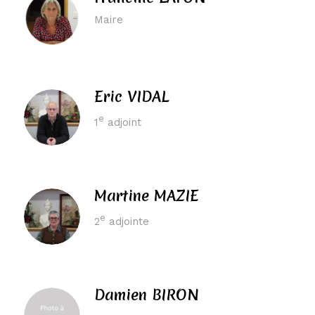
Maire
Éric VIDAL
e
1
adjoint
Martine MAZIÉ
e
2
adjointe
Damien BIRON